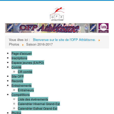
précédente
précédent
suivante
suivant
Vous êtes ici :
Bienvenue sur le site de l'OFP Athlétisme.
Photos
Saison 2016-2017
Page d'accueil
Inscriptions
Espace jeunes (EA/PO)
Comité
CR comité
Site OFP
Records
Entraînements
Entraîneurs
Compétitions
Liste des événements
Calendrier Hivernal Grand-Est
Calendrier Estival Grand-Est
Photos