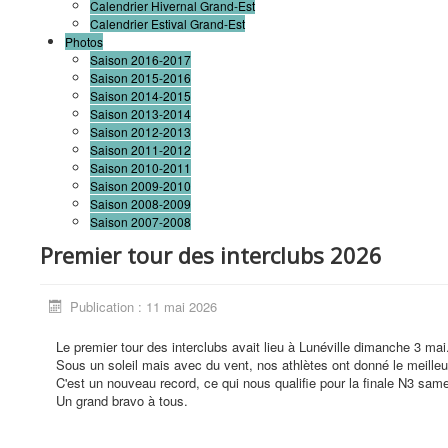
Calendrier Hivernal Grand-Est
Calendrier Estival Grand-Est
Photos
Saison 2016-2017
Saison 2015-2016
Saison 2014-2015
Saison 2013-2014
Saison 2012-2013
Saison 2011-2012
Saison 2010-2011
Saison 2009-2010
Saison 2008-2009
Saison 2007-2008
Premier tour des interclubs 2026
Publication : 11 mai 2026
Le premier tour des interclubs avait lieu à Lunéville dimanche 3 mai
Sous un soleil mais avec du vent, nos athlètes ont donné le meilleu
C'est un nouveau record, ce qui nous qualifie pour la finale N3 sa
Un grand bravo à tous.