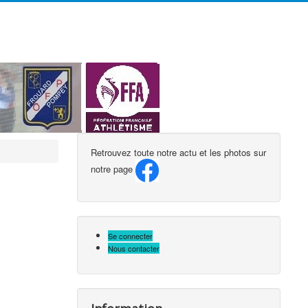
précédente
précédent
suivante
suivant
Retrouvez toute notre actu et les photos sur
notre page
Se connecter
Nous contacter