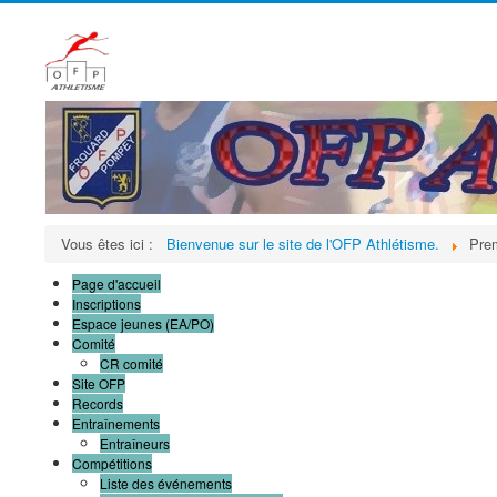
Vous êtes ici :
Bienvenue sur le site de l'OFP Athlétisme.
Prem
Page d'accueil
Inscriptions
Espace jeunes (EA/PO)
Comité
CR comité
Site OFP
Records
Entraînements
Entraîneurs
Compétitions
Liste des événements